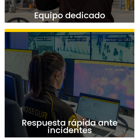
Equipo dedicado
Equipo multilingüe, multidisciplinario, y
experimentado, distribuido en varias regiones, pero
coordinado como una sola unidad
.​
Esto asegura una entrega de servicios consistente y
un único punto de contacto para todos los asuntos
de cliente.
Respuesta rápida ante
incidentes