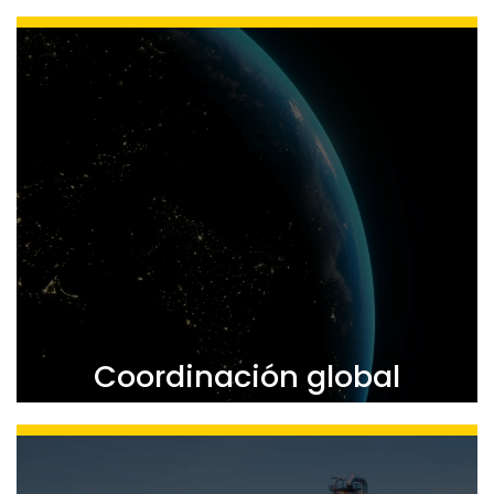
Los clientes tienen prioridad
en la entrega de
servicios, incluyendo una respuesta rápida a
incidentes de seguridad, preferencia en el
despliegue de personal y tecnologías de seguridad,
así como un soporte y atención preferencial.​
Coordinación global
Sobresalientes en la coordinación de proyectos a
diversas culturas/entornos y
través de
distintas franjas horarias
.​