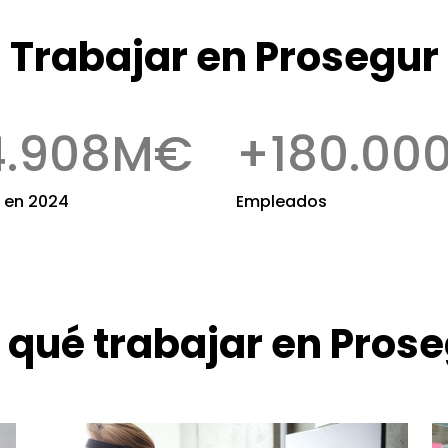
Trabajar en Prosegur
4.908
M€
+
180.00
 en 2024
Empleados
 qué trabajar en Pros