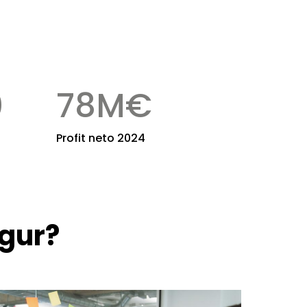
0
78
M€
Profit neto 2024
egur?