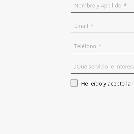
Nombre y Apellido
*
Email
*
Teléfono
*
¿Qué servicio le intere
He leído y acepto la