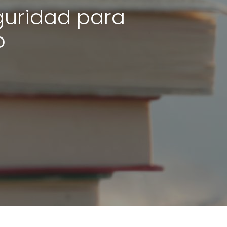
guridad para
o