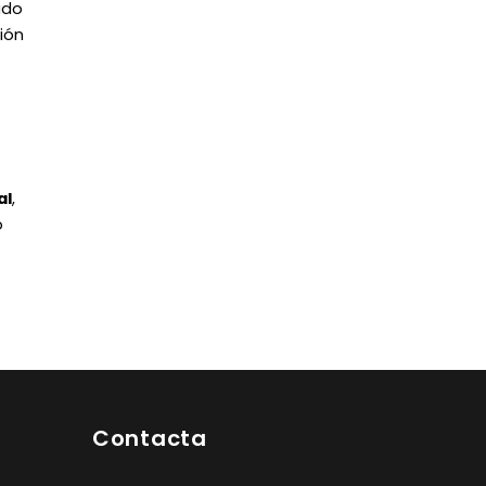
ado
ión
al
,
o
Contacta